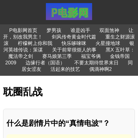
P电影网首页
梦男孩
谁是凶手
双面煞神
让
开，别改我男主！
剑风传奇黄金时代篇
重生之财源滚
滚
柠檬树上你和我
快乐哆唻咪
火星撞地球
银
河英雄传说：策谋
关于前辈很烦人的事
黑X 五叶草：
魔法帝之剑
赛马娘第三季
福宝爷俩
金钱帝国
2009
边缘行者（国语）
不要太期待世界末日
同
居女涩友
活起来的技艺
偶滴神啊2
耽圈乱战
什么是剧情片中的“真情电波”？