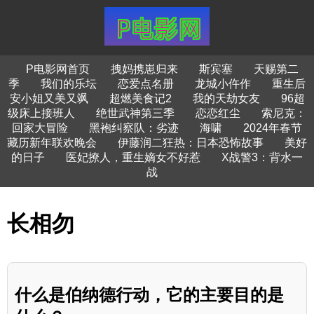
P电影网首页
拽妈携崽归来
斯宾塞
天赐第二
季
我们的乐坛
恋爱点名册
龙城小仵作
重生后
安小姐又美又飒
超燃美食记2
我的天劫女友
96超
级床上接班人
绝世武神第三季
恋恋红尘
索尼克：
回家大冒险
黑袍纠察队：劣迹
海啸
2024年春节
藏历新年联欢晚会
伊藤润二狂热：日本恐怖故事
美好
的日子
医妃撩人，重生嫡女不好惹
X战警3：背水一
战
长相勿
什么是伯纳德行动，它的主要目的是