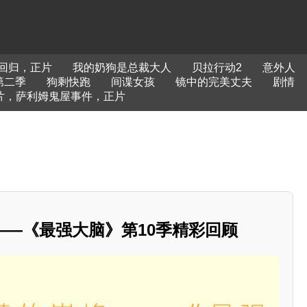
回归，正片
我的奶狗是总裁大人
贝拉行动2
意外人
第二季
狗剩快跑
间谍女孩
镜中的完美丈夫
剧情
片，萨利姆鬼屋事件，正片
——《最强大脑》第10季精彩回顾