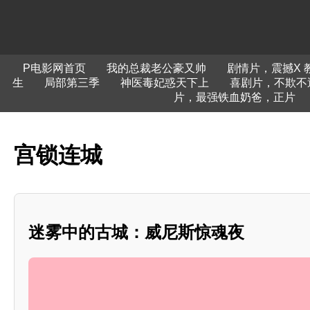
P电影网首页
我的总裁老公豪又帅
剧情片，震撼X 
生
局部第三季
神医毒妃惑天下上
喜剧片，不欺不
片，最强铁血奶爸，正片
宫锁连城
迷雾中的古城：威尼斯惊魂夜