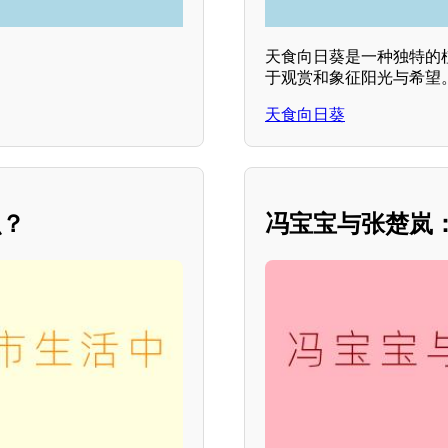
天食向日葵是一种独特的
于观赏和象征阳光与希望
天食向日葵
么？
冯宝宝与张楚岚