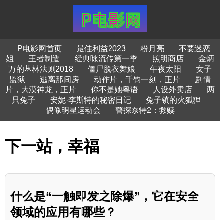
P电影网首页
最佳利益2023
粉月亮
不要迷恋
姐
王者制造
经典咏流传第一季
照明商店
金炳
万的丛林法则2018
僵尸脱衣舞娘
午夜太阳
女子
监狱
逃离那间房
动作片，千钧一刻，正片
剧情
片，大漠神龙，正片
你不是她粤语
人设外卖店
两
只兔子
安妮·李斯特的秘密日记
兔子镇的火狐狸
偶像明星运动会
警探奈特2：救赎
下一站，幸福
什么是“一触即发之除爆”，它在安全
领域的应用有哪些？