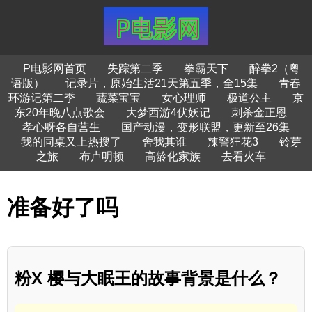
P电影网首页
失踪第二季
拳霸天下
醉拳2（粤
语版）
记录片，原始生活21天第五季，全15集
青春
环游记第二季
蔬菜宝宝
女心理师
极道公主
京
东20年晚八点歌会
大梦西游4伏妖记
刺杀金正恩
孝心呀各自营生
国产动漫，变形联盟，更新至26集
我的同桌又上热搜了
舍我其谁
辣警狂花3
铃芽
之旅
布卢明顿
高龄化家族
去看火车
准备好了吗
粉X 樱与大眠王的故事背景是什么？