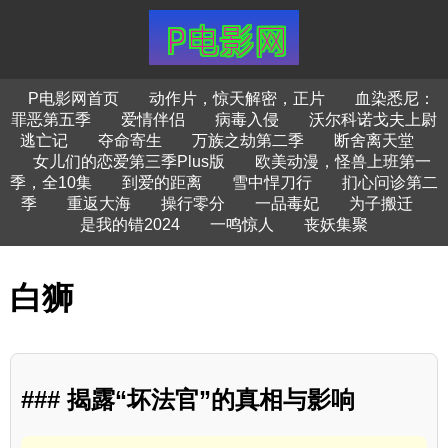
P电影网首页
动作片，惊天解密，正片
血染悉尼：
罪恶第五季
爱情伴侣
病毒入侵
沃尔科诺戈夫上尉
逃亡记
夺命寄生
万族之劫第二季
断舍离天堂
女儿们的恋爱第三季Plus版
欧美动漫，怪兽上班第一
季，全10集
到爱的距离
雪中悍刀行
扪心问诊第二
季
重返大海
操行零分
一品毒妃
为子搬迁
是我的错2024
一鸣惊人
丧妖集聚
白狮
### 揭露“坏法官”的真相与影响