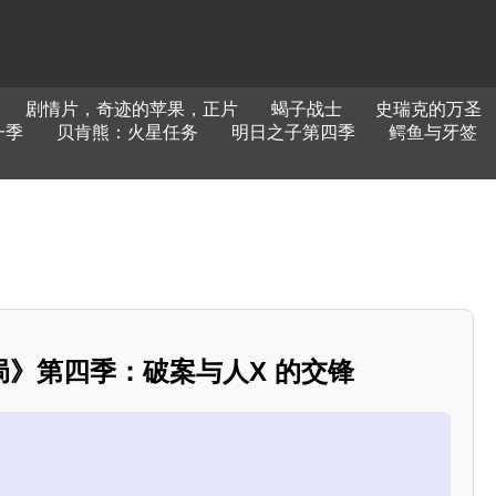
剧情片，奇迹的苹果，正片
蝎子战士
史瑞克的万圣
一季
贝肯熊：火星任务
明日之子第四季
鳄鱼与牙签
》第四季：破案与人X 的交锋