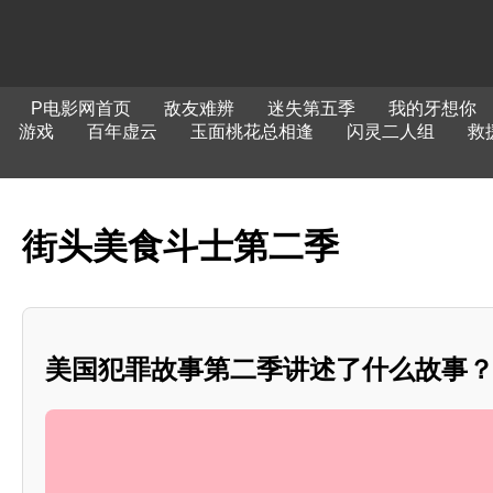
P电影网首页
敌友难辨
迷失第五季
我的牙想你
游戏
百年虚云
玉面桃花总相逢
闪灵二人组
救
街头美食斗士第二季
美国犯罪故事第二季讲述了什么故事