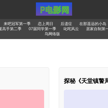
来吧冠军第一季
恋上周日
后遗症
在那遥远的小岛
援高手第二季
07届同学第一季
叱咤风云
居家自制第
鸟网络版
？
探秘《天堂镇警局