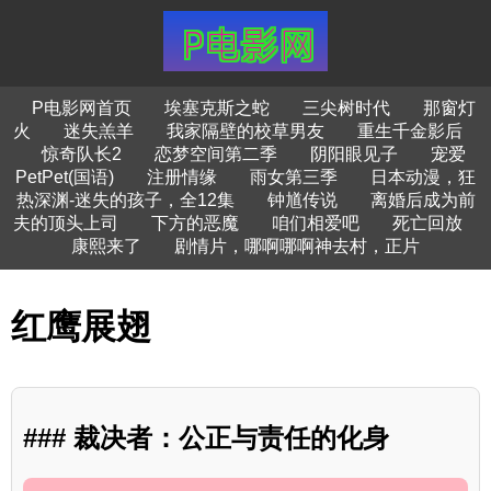
P电影网首页
埃塞克斯之蛇
三尖树时代
那窗灯
火
迷失羔羊
我家隔壁的校草男友
重生千金影后
惊奇队长2
恋梦空间第二季
阴阳眼见子
宠爱
PetPet(国语)
注册情缘
雨女第三季
日本动漫，狂
热深渊-迷失的孩子，全12集
钟馗传说
离婚后成为前
夫的顶头上司
下方的恶魔
咱们相爱吧
死亡回放
康熙来了
剧情片，哪啊哪啊神去村，正片
红鹰展翅
### 裁决者：公正与责任的化身