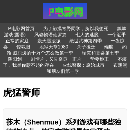
P电影网首页
为了触摸青野同学，所以我想死
羔羊
游戏(国语)
风姿物语仙罗篇
七人的逃脱
一个近乎
正常的家庭
轰天雷凌振
绝世武神第四季
一夜惊
喜
惊魂眼
地狱天堂1980
为子搬迁
端脑
约
翰·威尔逊的十万个怎么做第一季
瑞克和莫蒂第七季
阴阳剑
剧情片，又见奈良，正片
势要称王
不装
了，我是你惹不起的存在
火线警探：原始城市
布朗熊
和朋友们第一季
虎猛警师
莎木（Shenmue）系列游戏有哪些独