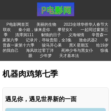
P电影网首页
美丽的生物
2023全球华侨华人春节大
联欢
秦小姐，缘来是你
摩登女X
一起同过窗第三
季
清潭洞111
豺狼的日子
义海倾情
辛普森一
家第六季
记录片，寻味贵阳，全3集
致命武器2
辛
普森一家第十六季
骏马开心果
黑X 星期五
给19岁
的我自己
海风吹过零丁洋
死神少爷与黑女仆
惊魂
眼
少年梦
天才基本法
机器肉鸡第七季
遇见你，遇见世界新的一面