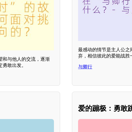
最感动的情节是主人公之
弃，相信彼此的爱能战胜
望和与他人的交流，逐渐
定勇敢出发。
与卿行
爱的蹦极：勇敢