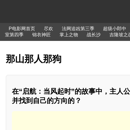
P电影网首页
尽欢
法网追凶第三季
超级小郎中
室第四季
锦衣神匠
掌上之物
战长沙
吉隆坡之
那山那人那狗
在“启航：当风起时”的故事中，主人
并找到自己的方向的？