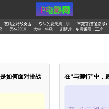
苍狼之特战突击
乐队的夏天第二季
审死官(普通话版)
恋
无神2016
大学一年级
剧情片，冬雪暖阳，正片
公是如何面对挑战
在“与卿行”中，