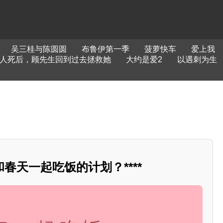
吴三桂与陈圆圆
布鲁伊第一季
菠萝快车
爱上我
人死后，顾先生回到过去拯救她
大约是爱2
以遇刺为生
春天一起吃饭的计划？****