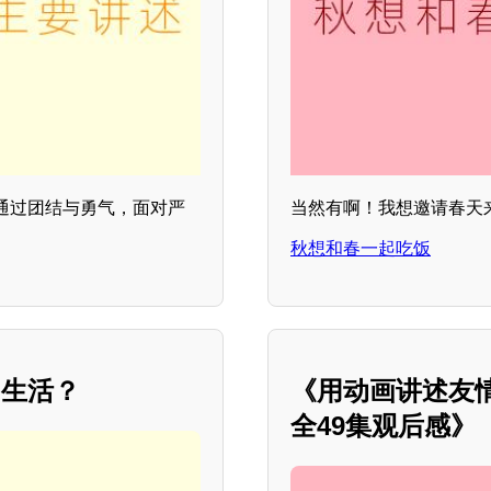
通过团结与勇气，面对严
当然有啊！我想邀请春天
。
秋想和春一起吃饭
的生活？
《用动画讲述友
全49集观后感》