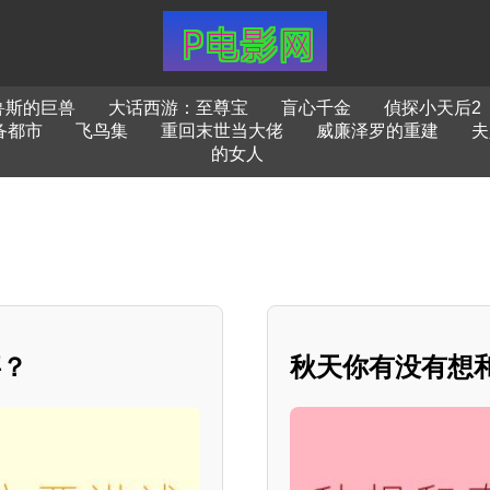
鲁斯的巨兽
大话西游：至尊宝
盲心千金
偵探小天后2
备都市
飞鸟集
重回末世当大佬
威廉泽罗的重建
夫
的女人
事？
秋天你有没有想和