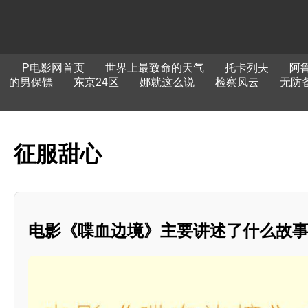
P电影网首页
世界上最致命的天气
托卡列夫
阿
的男保镖
东京24区
娜就这么说
检察风云
无防
征服甜心
电影《喋血边境》主要讲述了什么故