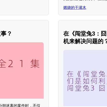
燃烧的干灌木
故事？
在《闯堂兔3：
机来解决问题的
扑朔迷离的案件时，不仅