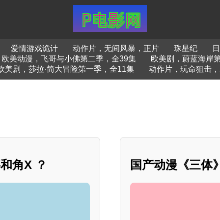
爱情游戏诡计
动作片，无间风暴，正片
珠星纪
日
欧美动漫，飞哥与小佛第二季，全39集
欧美剧，蔚蓝海岸第
欧美剧，莎拉·简大冒险第一季，全11集
动作片，玩命狙击，
和角X ？
国产动漫《三体》