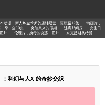
本动漫，新人炼金术师的店铺经营，更新至12集
动画片，
一季，全10集
突如其来的假期
逃离那间房
女生日
正片
伦理片，姨母的诱惑，正片
奈克瑟斯奥特曼
：科幻与人X 的奇妙交织