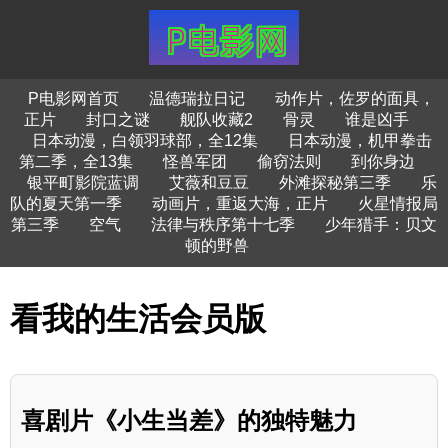
P电影网首页
温德瑞拉日记
动作片，佐罗的面具，
正片
封口之谜
舰队收藏2
骨灵
谁是凶手
日本动漫，白领羽球部，全12集
日本动漫，机甲拳击
第二季，全13集
怪兽军团
偷窃法则
到你身边
银平町影院蓝调
艾薇和豆豆
外滩探秘第三季
乐
队的夏天第一季
动画片，重返大海，正片
火星情报局
第三季
空气
法律与秩序第十七季
少年猎手：贝文
顿的野兽
看我的生活会员版
喜剧片《小生当差》的独特魅力