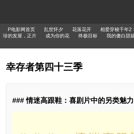
P电影网首页
乱世怀夕
花落花开
相爱穿梭千年2
珍的发屋，正片
成为你的花
终极目标
我的傻白甜
幸存者第四十三季
### 情迷高跟鞋：喜剧片中的另类魅力