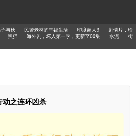
妈子与秋
民警老林的幸福生活
印度超人3
剧情片，珍
黑猫
海外剧，坏人第一季，更新至06集
水泥
街
行动之连环凶杀