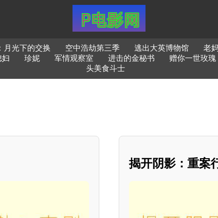
：月光下的交换
空中浩劫第三季
逃出大英博物馆
老
媳妇
珍妮
军情观察室
进击的金秘书
赠你一世玫瑰
头美食斗士
揭开阴影：重案