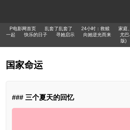
P电影网首页
乱套了乱套了
24小时：救赎
家庭
一起
快乐的日子
寻她启示
向她逆光而来
尤巴
版)
国家命运
### 三个夏天的回忆