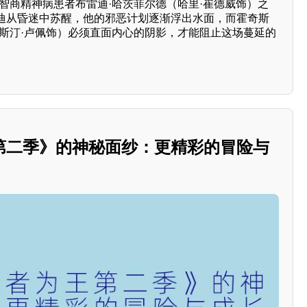
智商精神病患者布雷迪·哈茨菲尔德（哈里·崔德威饰）之
迪从昏迷中苏醒，他的邪恶计划逐渐浮出水面，而霍奇斯
贾斯汀·卢佩饰）必须直面内心的阴影，才能阻止这场蔓延的
第二季》的神秘面纱：更精彩的冒险与