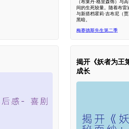
（布莱丹·格里森饰）与高
间的生死较量。随着布雷
与新搭档霍莉·吉布尼（
黑暗。
梅赛德斯先生第二季
揭开《妖者为王
成长