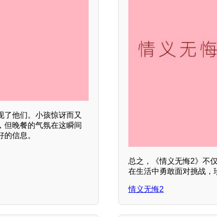
现了他们。小孩惊讶而又
，但晚餐的气氛在这瞬间
好的信息。
总之，《情义无悔2》不
在生活中勇敢面对挑战，
情义无悔2