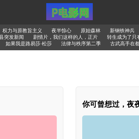
、权力与原教旨主义
夜半惊心
原始森林
新钢铁神兵
县突发新闻
剧情片，我们这样的人，正片
转生成为了只有
如果我是路易莎·松莎
法律与秩序第二季
古武高手在
你可曾想过，夜