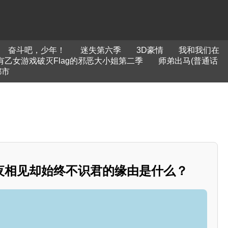
奋斗吧，少年！
迷失第六季
3D豪情
我和我们在
乙女游戏破灭Flag的邪恶大小姐第二季
师弟出马(普通话
都市
夜相见却始终不识君的缘由是什么？