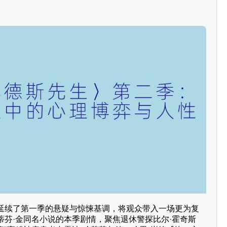
延续了第一季的悬疑与惊悚基调，将观众带入一场更为复
蒂芬·金同名小说的本季剧情，聚焦退休警探比尔·霍奇斯