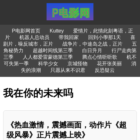
P电影网首页
Kuttey
爱情片，此情此刻粤语，正
片
机器人总动员
带我回家
回到小學那1天
喜
剧片，噪反城市，正片
战争片，中途岛之战，正片
五
角秘势力
超越时间线第三季
白日升月
行尸走肉第
三季
人人都爱雷蒙德第三季
腾点心情听听歌
机不
可失第一季
科学少女
京城怪物
花开张美丽
消
失的浪潮
只愿从来不识君
反恐疑云
我在你的未来吗
《热血激情，震撼画面，动作片《超
级风暴》正片震撼上映》