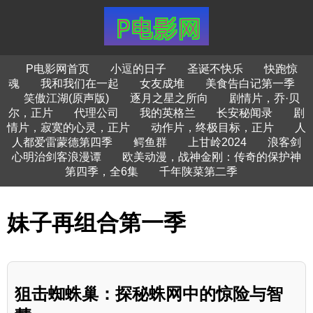
P电影网首页
小逗的日子
圣诞不快乐
快跑惊
魂
我和我们在一起
女友成堆
美食告白记第一季
笑傲江湖(原声版)
逐月之星之所向
剧情片，乔·贝
尔，正片
代理公司
我的英格兰
长安秘闻录
剧
情片，寂寞的心灵，正片
动作片，终极目标，正片
人
人都爱雷蒙德第四季
鳄鱼群
上甘岭2024
浪客剑
心明治剑客浪漫谭
欧美动漫，战神金刚：传奇的保护神
第四季，全6集
千年陕菜第二季
妹子再组合第一季
狙击蜘蛛巢：探秘蛛网中的惊险与智