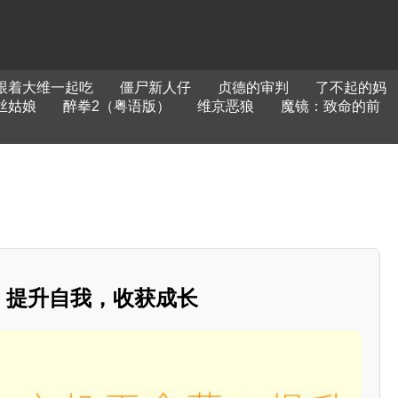
跟着大维一起吃
僵尸新人仔
贞德的审判
了不起的妈
丝姑娘
醉拳2（粤语版）
维京恶狼
魔镜：致命的前
营：提升自我，收获成长