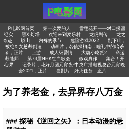
P电影网首页
第一次爱的人
雪莲花开——对口援疆
纪实
黑X 灯塔
欢迎来到麦乐村
龙虎列传
龙之
奇迹
蟒山
内裤的季节
危险游戏2022
刚下山，
被绝X 女总裁倒追
动画片，名侦探柯南：瞳孔中的暗杀
者，正片
上游
成人级爱情
大唐小吃货2
命运
裁缝师
第73届NHK红白歌会
假戏真作
集合！开
心果
记录片，花好月圆元宵夜·中央广播电视总台元宵晚
会2021，正片
喜剧片，歼灭任务，正片
为了养老金，去异界存八万金
### 探秘《逆回之矢》：日本动漫的悬