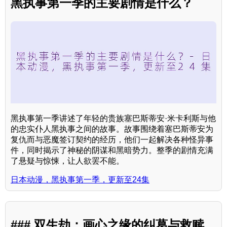
黑执事第一季的主要剧情是什么？
黑执事第一季讲述了年轻的贵族塞巴斯蒂安·米卡利斯与他
的忠实仆人黑执事之间的故事。故事围绕着塞巴斯蒂安为
复仇而与恶魔签订契约的经历，他们一起解决各种怪异事
件，同时揭示了神秘的阴谋和黑暗势力。整季的剧情充满
了悬疑与惊悚，让人欲罢不能。
日本动漫，黑执事第一季，更新至24集
### 双生劫：画心之缘的纠葛与救赎