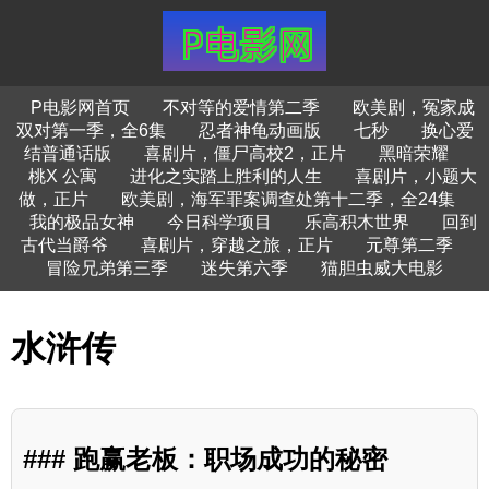
P电影网首页
不对等的爱情第二季
欧美剧，冤家成
双对第一季，全6集
忍者神龟动画版
七秒
换心爱
结普通话版
喜剧片，僵尸高校2，正片
黑暗荣耀
桃X 公寓
进化之实踏上胜利的人生
喜剧片，小题大
做，正片
欧美剧，海军罪案调查处第十二季，全24集
我的极品女神
今日科学项目
乐高积木世界
回到
古代当爵爷
喜剧片，穿越之旅，正片
元尊第二季
冒险兄弟第三季
迷失第六季
猫胆虫威大电影
水浒传
### 跑赢老板：职场成功的秘密