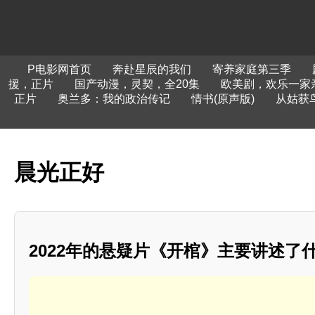
P电影网首页
奔赴星辰的我们
寄养家庭第三季
援，正片
国产动漫，灵契，全20集
欧美剧，欢乐一家
正片
奥兰多：我的政治传记
情书(原声版)
从姑获
晨光正好
2022年的悬疑片《开棺》主要讲述了什么