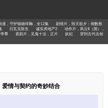
动漫，守护猫娘绯鞠，全12集
剧情片，毁灭前夕：倒数救
集
日瓦戈医生
诚实房地产2
动作片，风云Ⅱ（国），
转帝尊
喜剧片，见鬼十法，正片
妖妃
穿到古代去创
：爱情与契约的奇妙结合