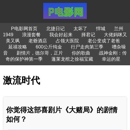
P电影网首页
北捷日记
太坏了
悍城
兰州
1949
浪漫套餐
我会好起来
择君记
大佬妈咪又
美又飒
老爺酒店
占领大医院
老公变成了老爸
延禧攻略
600公斤纯金
行尸走肉第三季
嘈杂噪
音
剧情片，德尔哥，正片
你的歌曲
战神金刚：传
奇的保护神第一季
蓬莱龙棺之徐福宝藏
幸运的星
激流时代
你觉得这部喜剧片《大赌局》的剧情
如何？