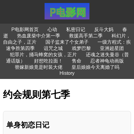
P电影网首页
心动
私密日记
反斗大妈
春
逝
热血废柴中介第一季
救援高手第二季
科幻片，
自由之子，正片
国子监来了个女弟子
一级方程式：疾
速争胜第四季
诅咒之城
戏梦巴黎
亚洲超星团
犯罪片，捅马蜂窝的女孩，正片
还魂之迷失曼谷（普
通话版）
好想吃拉面！
售命
忍者神龟动画版
替嫁新娘竟是时装大佬
皇后娘娘今天离婚了吗
History
约会规则第七季
单身初恋日记