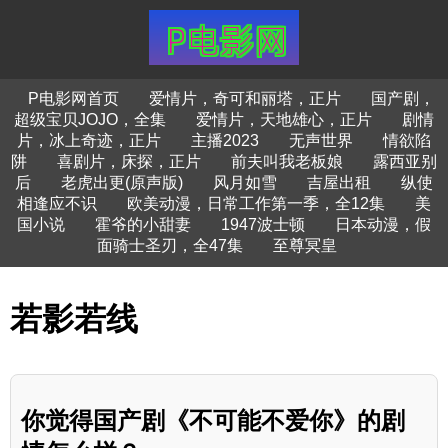
P电影网首页
爱情片，奇可和丽塔，正片
国产剧，
超级宝贝JOJO，全集
爱情片，天地雄心，正片
剧情
片，冰上奇迹，正片
主播2023
无声世界
情欲陷
阱
喜剧片，床探，正片
前夫叫我老板娘
露西亚别
后
老虎出更(原声版)
风月如雪
吉屋出租
纵使
相逢应不识
欧美动漫，日常工作第一季，全12集
美
国小说
霍爷的小甜妻
1947波士顿
日本动漫，假
面骑士圣刃，全47集
至尊冥皇
若影若线
你觉得国产剧《不可能不爱你》的剧