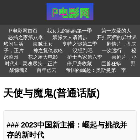
P电影网首页
我女儿的妈妈第一季
第一次爱的人
恶搞之家第八季
姻缘大人请留步
开挂药师的异世界
悠闲生活
海贼王女
亨特之谜第二季
剧情片，孔夫
子，正片
神之复仇攻略
没想到吧
一次远行
秘
密菜园
花之屋大电影
护士当家第六季
喜剧片，小
时代4：灵魂尽头，正片
停尸房收藏
巨兽狂蟒
野
战惊魂2
百年虚云
帝国的崛起：奥斯曼第一季
天使与魔鬼(普通话版)
### 2023中国新主播：崛起与挑战并
存的新时代