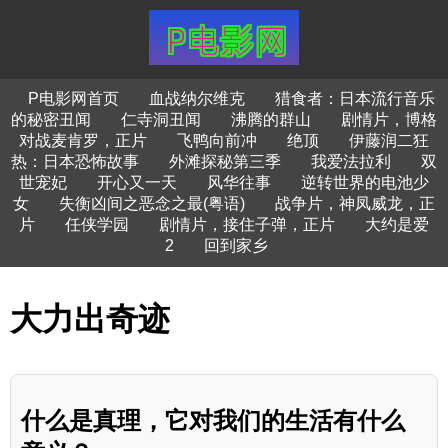
P电影网首页
血战纳尔维克
猎食者：日本流行音乐
的秘密丑闻
仁寺洞丑闻
沸腾的群山
剧情片，博格
对战麦肯罗，正片
飞鸭向前冲
绝顶
伊藤润二狂
热：日本恐怖故事
外滩探秘第三季
我爱法拉利
双
世宠妃
开心又一天
风华往事
逆转世界的电池少
女
失衡凶间之恶念之最(粤语)
战争片，神凤威龙，正
片
任侠学园
剧情片，接住子弹，正片
大约是爱
2
回到家乡
大力出奇迹
什么是真理，它对我们的生活有什么