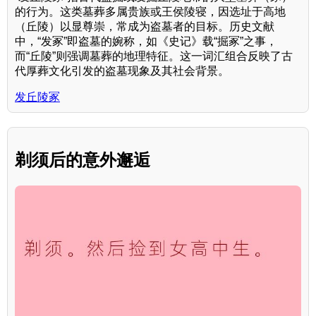
的行为。这类墓葬多属贵族或王侯陵寝，因选址于高地
（丘陵）以显尊崇，常成为盗墓者的目标。历史文献
中，“发冢”即盗墓的婉称，如《史记》载“掘冢”之事，
而“丘陵”则强调墓葬的地理特征。这一词汇组合反映了古
代厚葬文化引发的盗墓现象及其社会背景。
发丘陵冢
剃须后的意外邂逅