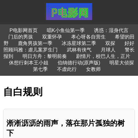
P电影网首页
唱K小鱼仙第一季
诱惑：湿身代言
门后的男孩
双重怀孕
孝心呀各自营生
希望的田
野
鹿角男孩第一季
冰冻星球第二季
双探
好好
照顾玛雅：虐儿案罗生门
武林有侠气
月球人
警长
报到
明日方舟：黎明前奏
剧情片，校巴人生，正片
休想行刺本王小姐
伯纳德行动(原声版)
明星大侦探
第七季
不虚此行
女教师
自白规则
淅淅沥沥的雨声，落在那片孤独的树
下