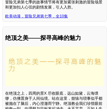
冒险兄弟第七季的故事情节将有更加紧张刺激的冒险场景
和更加扣人心弦的剧情发展，引人入胜。
欧美动漫，冒险兄弟第七季，全10集
绝顶之美——探寻高峰的魅力
在绝顶之上，四周的景X 尽收眼底，远山如黛，云海缥
缈，仿佛置身于人间仙境。站在这里，烦恼与琐事似乎都
被抛在了脑后，内心澄澈而宁静。绝顶教会我们珍惜眼前
的每一刻，向理想与目标发起冲击，永不言弃。正如人生