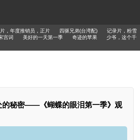
片，年度推销员，正片
四驱兄弟(台湾配)
记录片，粉雪
宋宫词
美好的一天第一季
奇迹的苹果
少爷，这个千
深处的秘密——《蝴蝶的眼泪第一季》观