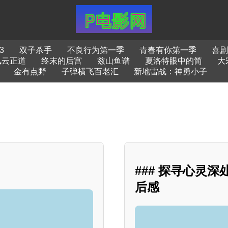
3
双子杀手
不良行为第一季
青春有你第一季
喜剧
风云正道
终末的后宫
兹山鱼谱
夏洛特眼中的简
大
金有点野
子弹横飞百老汇
新地雷战：神勇小子
### 探寻心灵
后感