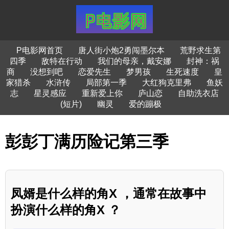
P电影网首页
唐人街小炮2勇闯墨尔本
荒野求生第
四季
敌特在行动
我们的母亲，戴安娜
封神：祸
商
没想到吧
恋爱先生
梦男孩
生死速度
皇
家猎杀
水浒传
局部第一季
大红狗克里弗
鱼妖
志
星灵感应
重新爱上你
庐山恋
自助洗衣店
(短片)
幽灵
爱的蹦极
彭彭丁满历险记第三季
凤婿是什么样的角X ，通常在故事中
扮演什么样的角X ？