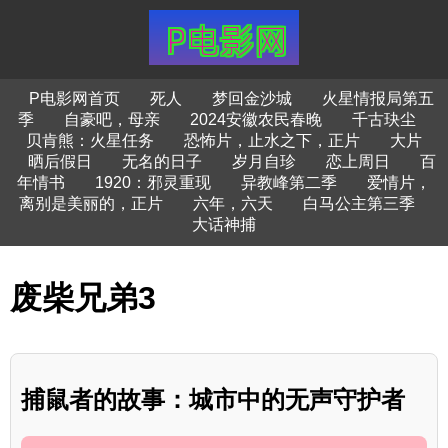
P电影网首页
死人
梦回金沙城
火星情报局第五
季
自豪吧，母亲
2024安徽农民春晚
千古玦尘
贝肯熊：火星任务
恐怖片，止水之下，正片
大片
晒后假日
无名的日子
岁月自珍
恋上周日
百
年情书
1920：邪灵重现
异教峰第二季
爱情片，
离别是美丽的，正片
六年，六天
白马公主第三季
大话神捕
废柴兄弟3
捕鼠者的故事：城市中的无声守护者