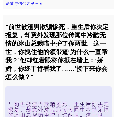
爱情与信仰之第三者
"前世被渣男欺骗惨死，重生后你决定
报复，却意外发现那位传闻中冷酷无
情的冰山总裁暗中护了你两世。这一
世，你拽住他的领带逼‘为什么一直帮
我？’他却红着眼将你抵在墙上：‘娇
娇，你终于肯看我了……’接下来你会
怎么做？"