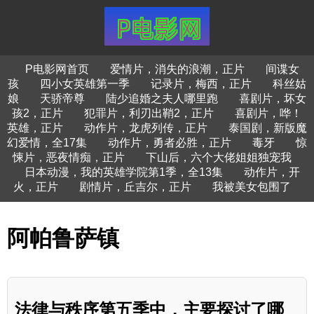
P电影网首页
爱情片，消失的浪潮，正片
间谍女
孩
四小女英雄第一季
记录片，梅西，正片
科丝姑
娘
天骄帝尊
陆少追婚之夫人哪里跑
喜剧片，坏女
孩2，正片
犯罪片，利刃出鞘2，正片
喜剧片，哗！
英雄，正片
动作片，龙虎列传，正片
泰国剧，新版魔
幻爱情，全17集
动作片，勇者必胜，正片
毒牙
惊
悚片，恶夜情痴，正片
下山后，六个大佬姐姐独宠我
日本动漫，我的英雄学院第1季，全13集
动作片，开
火，正片
剧情片，丘吉尔，正片
我被美女包围了
阿帕鲁萨镇
法律与秩序第五季中，主要探讨了哪