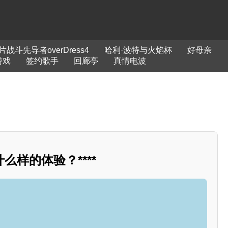
片战斗先导者overDress4
哈利·波特与火焰杯
好母亲
游戏
签约歌手
回廊亭
真情电波
么样的体验？****