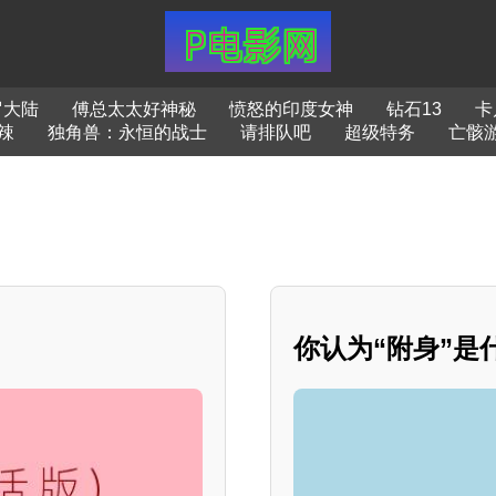
罗大陆
傅总太太好神秘
愤怒的印度女神
钻石13
卡
辣
独角兽：永恒的战士
请排队吧
超级特务
亡骸
你认为“附身”是什