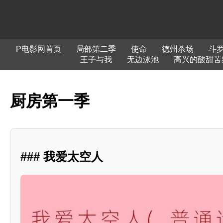
P电影网首页
局部第二季
使命
德州杀场
斗
王子与我
无边泳池
高兴的酸甜苦
厨房第一季
### 我爱太空人