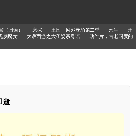
警（国语）
床探
王国：风起云涌第二季
永生
开
无脑魔女
大话西游之大圣娶亲粤语
动作片，古老国度的
即逝