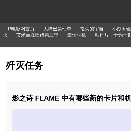
P电影网首页
大嘴巴第七季
指尖的宇宙
小刻de
火
艾米丽在巴黎第三季
最佳时机
动作片，千钧一
歼灭任务
影之诗 FLAME 中有哪些新的卡片和