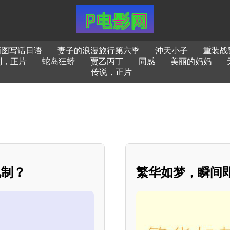
画图写话日语
妻子的浪漫旅行第六季
沖天小子
重装战
刻，正片
蛇岛狂蟒
贾乙丙丁
同感
美丽的妈妈
传说，正片
机制？
繁华如梦，瞬间