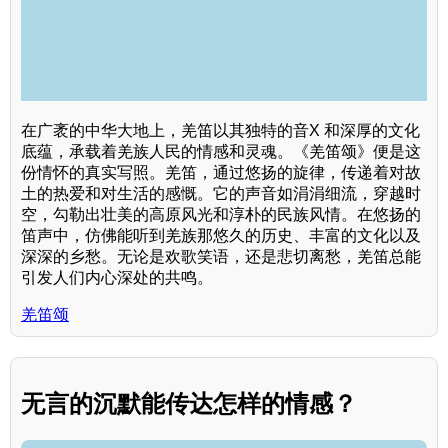
在广袤的中华大地上，羌笛以其独特的音X 和深厚的文化
底蕴，承载着羌族人民的情感和灵魂。《羌笛颂》便是这
份情怀的真实写照。羌笛，通过悠扬的旋律，传递着对故
土的热爱和对生活的感慨。它的声音如涓涓细流，穿越时
空，勾勒出壮美的高原风光和淳朴的民族风情。在悠扬的
笛声中，仿佛能听到羌族那悠久的历史、丰富的文化以及
深深的乡愁。无论是欢歌笑语，还是悲切离愁，羌笛总能
引发人们内心深处的共鸣。
羌笛颂
无言的沉默能传达怎样的情感？