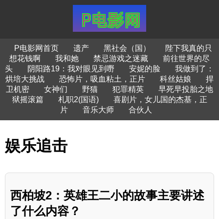
P电影网首页
遗产
黑社会（国）
陛下我真的只
想花钱啊
我和她
禁忌游戏之迷藏
前往世界的尽
头
阴阳路19：我对眼见到嘢
安妮的脸
我做到了：
烘培大挑战
恐怖片，吸血粘土，正片
科丝姑娘
捍
卫机密
女神们
野猫
犯罪精英
早死早投胎之地
狱摇滚篇
札职2(国语)
喜剧片，女儿国的杰基，正
片
音乐大师
合伙人
娱乐追击
西柏坡2：英雄王二小的故事主要讲述
了什么内容？