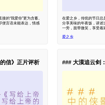
接的“我爱你”更为含蓄。
在爱之乡，传统的节日总
即便言语未能表达，情感
分享美味的年夜饭，讲述
一旁，面带微笑，享受着
爱之乡
帝的信》正片评析
### 大漠追云