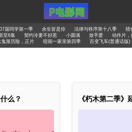
07届同学第一季
余生皆是你
法律与秩序第十八季
猎
新至6集
契约冷妻不好惹
小圆满
放手爱
动作片，
比鬼屋历险，正片
喧闹一家亲第四季
百变飞车(普通话版)
是什么？
《朽木第二季》