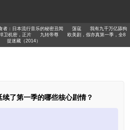
食者：日本流行音乐的秘密丑闻
荡寇
我有九千万亿舔狗
捍卫机密，正片
九转帝尊
欧美剧，假亦真第一季，全8
捉迷藏（2014）
延续了第一季的哪些核心剧情？