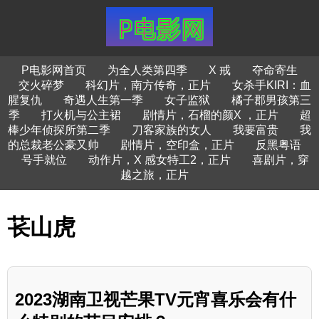
P电影网首页
为全人类第四季
X 戒
夺命寄生
交火碎梦
科幻片，南方传奇，正片
女杀手KIRI：血
腥复仇
奇遇人生第一季
女子监狱
橘子郡男孩第三
季
打火机与公主裙
剧情片，石榴的颜X ，正片
超
棒少年侦探所第二季
刀客家族的女人
我要富贵
我
的总裁老公豪又帅
剧情片，空印盒，正片
反黑粤语
号手就位
动作片，X 感女特工2，正片
喜剧片，穿
越之旅，正片
苌山虎
2023湖南卫视芒果TV元宵喜乐会有什