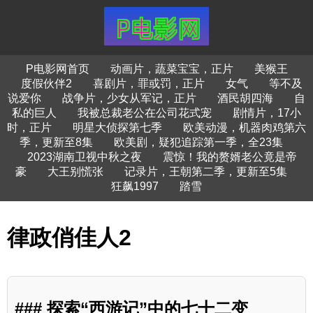
P电影网首页
动画片，蔬菜宝宝，正片
美猴王
度假伙伴2
喜剧片，罪或罚，正片
女气
等不及
说爱你
战争片，少女从军记，正片
酒民胡四海
自
私的巨人
我被总裁老公在公司花式宠
剧情片，17小
时，正片
明星大侦探第七季
欧美动漫，机器肉鸡第六
季，更新至8集
欧美剧，疑犯追踪第一季，全23集
2023湖南卫视中秋之夜
震惊！我的赘婿老公竟是帝
豪
大王别慌张
记录片，王朝第二季，更新至5集
狂飙1997
踏雪
律政俏佳人2
### 探索“西游记”中的七十二变