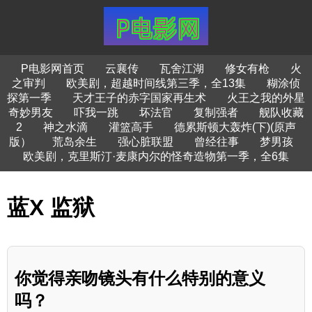
P电影网首页
云襄传
瓦舍江湖
修女有枪
火
之审判
欧美剧，超越时间线第三季，全13集
糊涂侦
探第一季
天才王子的赤字国家再生术
火王之我的外星
奇妙男友
吓我一跳
坏法官
复制强者
舰队收藏
2
神之水滴
灌篮高手
德累斯顿大轰炸(下)(原声
版）
荒岛余生
强心脏联盟
曾经往事
梦男孩
欧美剧，克里斯汀·麦康内尔的怪奇造物第一季，全6集
蓝X 监狱
你觉得亲吻镜头有什么特别的意义
吗？