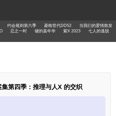
约会规则第六季
菱格世代DD52
当我们的爱情散发
O
忍之一时
键的嘉年华
紫X 2023
七人的逃脱
探案集第四季：推理与人X 的交织