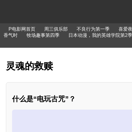
P电影网首页
周三俱乐部
不良行为第一季
喜爱
香气时
牧场趣事第四季
日本动漫，我的英雄学院第2季
灵魂的救赎
什么是“电玩古咒”？