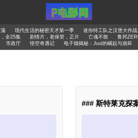
夜蒲
现代生活的秘密天才第一季
迷你特工队之汉堡大作战
，全25集
剧情片，老保管，正片
亡魂不散
鲁邦ZER
市政厅
悟空奇遇记
电子烟揭秘：Juul的崛起与崩坏
### 斯特莱克