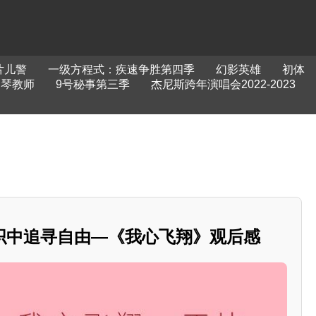
片儿警
一级方程式：疾速争胜第四季
幻影英雄
初体
钢琴教师
9号秘事第三季
杰尼斯跨年演唱会2022-2023
织中追寻自由—《我心飞翔》观后感