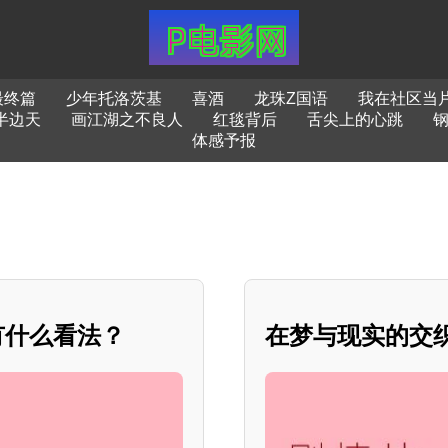
最终篇
少年托洛茨基
喜酒
龙珠Z国语
我在社区当
半边天
画江湖之不良人
红毯背后
舌尖上的心跳
体感予报
有什么看法？
在梦与现实的交