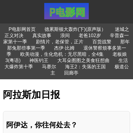
P电影网首页
德累斯顿大轰炸(下)(原声版）
迷城之
正义对决
真实故事
浪间
老爸102岁
辛普森一
家第十一季
剧情片，老保管，正片
百货战警
那年
那兔那些事第一季
杰伊·比姆
退休警察烦事多第一
季
欧美动漫，生化危机：无尽黑暗，全4集
老板娘
3(粤语)
神医钓王
大耳朵图图之美食狂想曲
生活
大爆炸第十季
马赛尔
海王2：失落的王国
极道公
主
回廊亭
阿拉斯加日报
阿伊达，你往何处去？