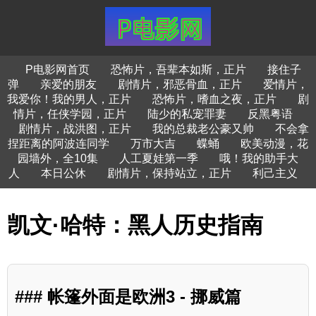
P电影网首页
恐怖片，吾辈本如斯，正片
接住子
弹
亲爱的朋友
剧情片，邪恶骨血，正片
爱情片，
我爱你！我的男人，正片
恐怖片，嗜血之夜，正片
剧
情片，任侠学园，正片
陆少的私宠罪妻
反黑粤语
剧情片，战洪图，正片
我的总裁老公豪又帅
不会拿
捏距离的阿波连同学
万市大吉
蝶蛹
欧美动漫，花
园墙外，全10集
人工夏娃第一季
哦！我的助手大
人
本日公休
剧情片，保持站立，正片
利己主义
凯文·哈特：黑人历史指南
### 帐篷外面是欧洲3 - 挪威篇