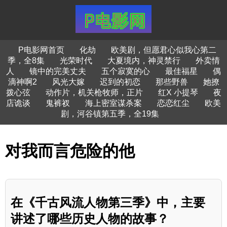
P电影网首页
化劫
欧美剧，但愿君心似我心第二
季，全8集
光荣时代
大夏境内，神灵禁行
外卖情
人
镜中的完美丈夫
五个寂寞的心
最佳福星
偶
滴神啊2
风光大嫁
迟到的初恋
那些野兽
她撩
拨心弦
动作片，机关枪牧师，正片
红X 小提琴
夜
店诡谈
鬼裤衩
海上密室谋杀案
恋恋红尘
欧美
剧，河谷镇第五季，全19集
对我而言危险的他
在《千古风流人物第三季》中，主要
讲述了哪些历史人物的故事？