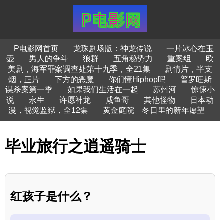
P电影网首页
龙珠剧场版：神龙传说
一片冰心在玉
壶
男人的争斗
狼群
五角秘势力
重案组
欧
美剧，海军罪案调查处第十九季，全21集
剧情片，半支
烟，正片
下方的恶魔
你们懂Hiphop吗
普罗旺斯
谋杀案第一季
如果我们生活在一起
苏州河
惊悚小
说
永生
许愿神龙
咸鱼哥
其他怪物
日本动
漫，视觉监狱，全12集
黄金庭院：冬日里的新年愿望
毕业旅行之逍遥骑士
红孩子是什么？