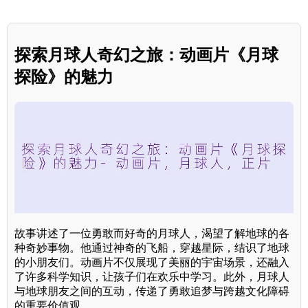
探索月球人奇幻之旅：动画片《月球
探险》的魅力
故事讲述了一位勇敢而好奇的月球人，渴望了解地球的各
种奇妙事物。他通过神奇的飞船，穿越星际，结识了地球
的小朋友们。动画片不仅展现了美丽的宇宙场景，还融入
了许多科学知识，让孩子们在欢乐中学习。此外，月球人
与地球朋友之间的互动，传递了勇敢追梦与跨越文化障碍
的重要价值观。