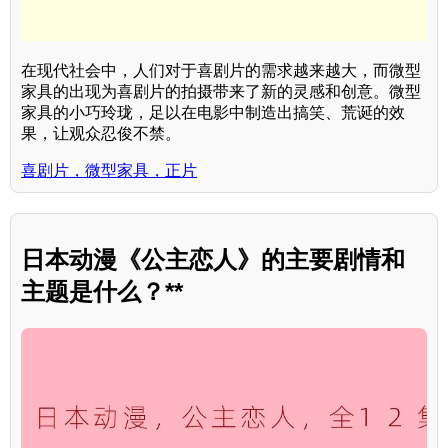
在现代社会中，人们对于喜剧片的需求越来越大，而微型
家具的出现为喜剧片的拍摄带来了新的灵感和创意。微型
家具的小巧玲珑，足以在电影中制造出搞笑、荒诞的效
果，让观众忍俊不禁。
喜剧片，微型家具，正片
日本动漫《公主恋人》的主要剧情和
主题是什么？**