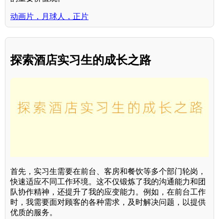
动画片，月球人，正片
探索酒店实习生的成长之路
首先，实习生需要在前台、客房和餐饮等多个部门轮岗，
快速适应不同工作环境。这不仅锻炼了我的沟通能力和团
队协作精神，还提升了我的应变能力。例如，在前台工作
时，我需要面对顾客的各种需求，及时解决问题，以提供
优质的服务。