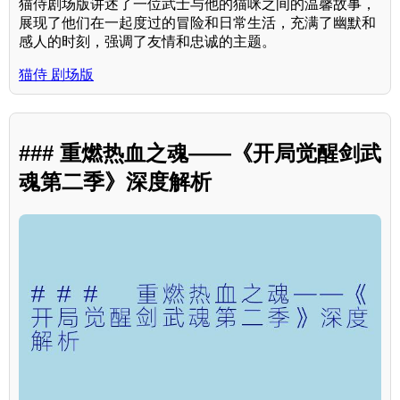
猫侍剧场版讲述了一位武士与他的猫咪之间的温馨故事，
展现了他们在一起度过的冒险和日常生活，充满了幽默和
感人的时刻，强调了友情和忠诚的主题。
猫侍 剧场版
### 重燃热血之魂——《开局觉醒剑武
魂第二季》深度解析