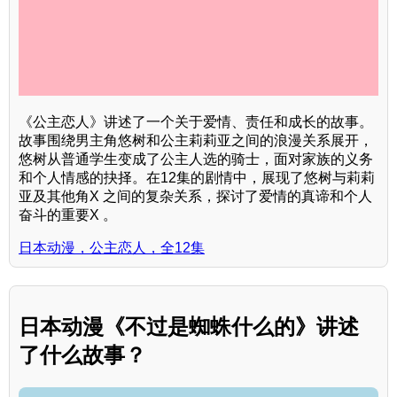
《公主恋人》讲述了一个关于爱情、责任和成长的故事。
故事围绕男主角悠树和公主莉莉亚之间的浪漫关系展开，
悠树从普通学生变成了公主人选的骑士，面对家族的义务
和个人情感的抉择。在12集的剧情中，展现了悠树与莉莉
亚及其他角X 之间的复杂关系，探讨了爱情的真谛和个人
奋斗的重要X 。
日本动漫，公主恋人，全12集
日本动漫《不过是蜘蛛什么的》讲述
了什么故事？