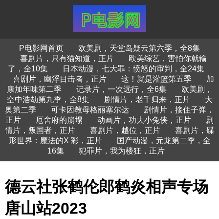
P电影网首页
欧美剧，天堂岛疑云第六季，全8集
喜剧片，只有猫知道，正片
欧美综艺，害怕你就输
了，全10集
日本动漫，七大罪：愤怒的审判，全24集
喜剧片，幽浮目击者，正片
这！就是灌篮第五季
加
康加年味第二季
记录片，一次远行，全6集
欧美剧，
空中浩劫第九季，全8集
剧情片，老千归来，正片
大
奥第二季
可卡因教母格丽塞尔达
剧情片，接住子弹，
正片
厄舍府的崩塌
动画片，功夫小兔侠，正片
剧
情片，叛国者，正片
喜剧片，越位，正片
喜剧片，碟
形世界：魔法的X 彩，正片
国产动漫，元龙第二季，全
16集
犯罪片，我为楼狂，正片
德云社张鹤伦郎鹤炎相声专场
唐山站2023