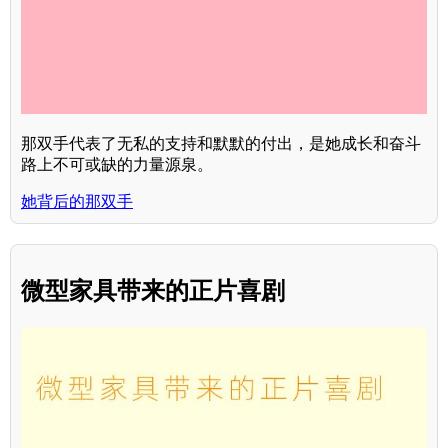
那双手代表了无私的支持和默默的付出，是她成长和奋斗
路上不可或缺的力量源泉。
她背后的那双手
微型家具带来的正片喜剧