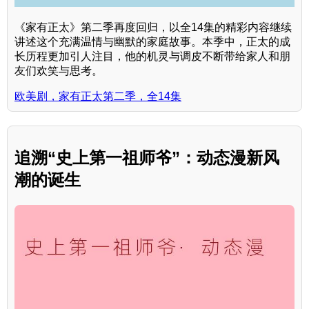
《家有正太》第二季再度回归，以全14集的精彩内容继续
讲述这个充满温情与幽默的家庭故事。本季中，正太的成
长历程更加引人注目，他的机灵与调皮不断带给家人和朋
友们欢笑与思考。
欧美剧，家有正太第二季，全14集
追溯“史上第一祖师爷”：动态漫新风
潮的诞生