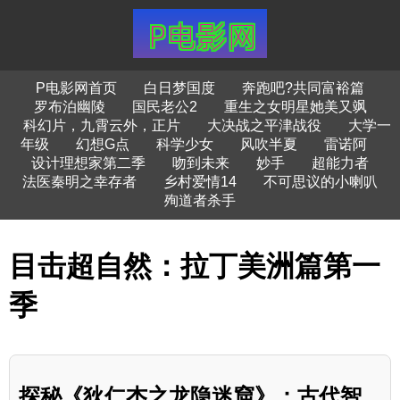
P电影网首页
白日梦国度
奔跑吧?共同富裕篇
罗布泊幽陵
国民老公2
重生之女明星她美又飒
科幻片，九霄云外，正片
大决战之平津战役
大学一
年级
幻想G点
科学少女
风吹半夏
雷诺阿
设计理想家第二季
吻到未来
妙手
超能力者
法医秦明之幸存者
乡村爱情14
不可思议的小喇叭
殉道者杀手
目击超自然：拉丁美洲篇第一
季
探秘《狄仁杰之龙隐迷窟》：古代智