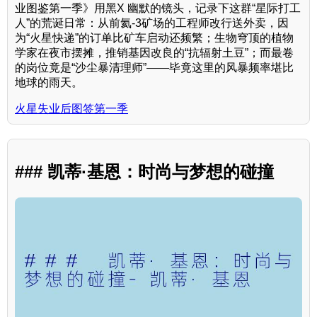
业图鉴第一季》用黑X 幽默的镜头，记录下这群“星际打工
人”的荒诞日常：从前氦-3矿场的工程师改行送外卖，因
为“火星快递”的订单比矿车启动还频繁；生物穹顶的植物
学家在夜市摆摊，推销基因改良的“抗辐射土豆”；而最卷
的岗位竟是“沙尘暴清理师”——毕竟这里的风暴频率堪比
地球的雨天。
火星失业后图签第一季
### 凯蒂·基恩：时尚与梦想的碰撞